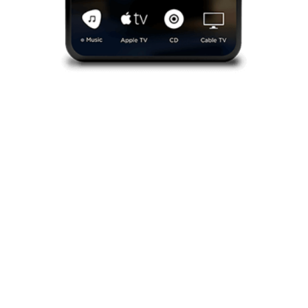
AUTOMATIZACIÓN
Puedes integrarlo todo en un solo App, la
automatización te permite ejecutar los
procesos con un nivel de precisión mucho
más eficiente. Automatice todo, desde la
iluminación hasta la música y el video en
cada habitación.
SABER MÁS